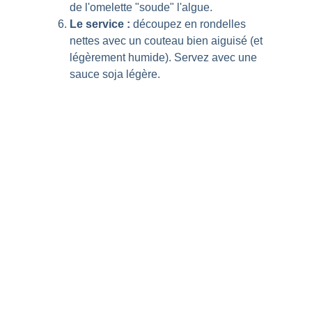
de l'omelette "soude" l'algue.
Le service : 
découpez en rondelles 
nettes avec un couteau bien aiguisé (et 
légèrement humide). Servez avec une 
sauce soja légère.
VOYAGES CONNECT
Que vous soyez une institution en quête de 
rayonnement ou un curieux passionné, 
connectons nos visions pour bâtir vos projets 
entre la France et le Japon.
INFORMATIONS
Partenaires