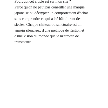
Pourquoi cet article est sur mon site ?
Parce qu'on ne peut pas conseiller une marque 
japonaise ou décrypter un comportement d'achat 
sans comprendre ce qui a été bâti durant des 
siècles. Chaque château ou sanctuaire est un 
témoin silencieux d'une méthode de gestion et 
d'une vision du monde que je m'efforce de 
transmettre.
VOYAGES CONNECT
Que vous soyez une institution en quête de 
rayonnement ou un curieux passionné, 
connectons nos visions pour bâtir vos projets 
entre la France et le Japon.